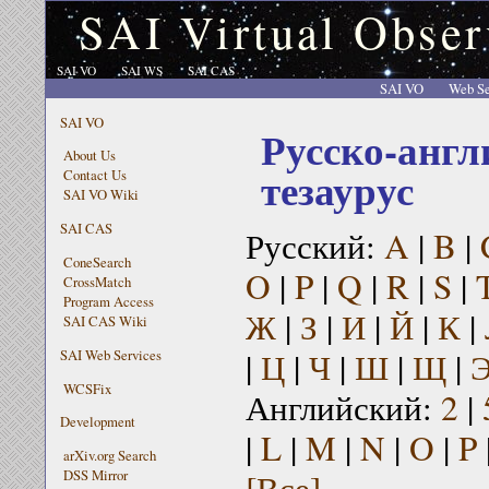
SAI Virtual Obser
SAI VO
SAI WS
SAI CAS
SAI VO
Web Se
SAI VO
Русско-англ
About Us
тезаурус
Contact Us
SAI VO Wiki
SAI CAS
Русский:
A
|
B
|
ConeSearch
O
|
P
|
Q
|
R
|
S
|
CrossMatch
Program Access
Ж
|
З
|
И
|
Й
|
К
|
SAI CAS Wiki
|
Ц
|
Ч
|
Ш
|
Щ
|
SAI Web Services
WCSFix
Английский:
2
|
Development
|
L
|
M
|
N
|
O
|
P
arXiv.org Search
[Все]
DSS Mirror