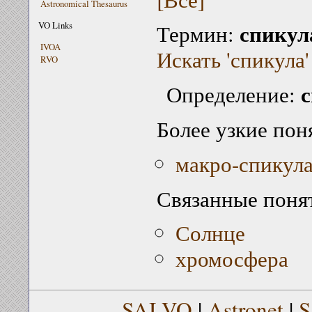
Astronomical Thesaurus
спикул
VO Links
Термин:
IVOA
Искать 'спикула'
RVO
Определение:
Более узкие пон
макро-спикул
Связанные поня
Солнце
хромосфера
SAI VO
|
Astronet
|
S