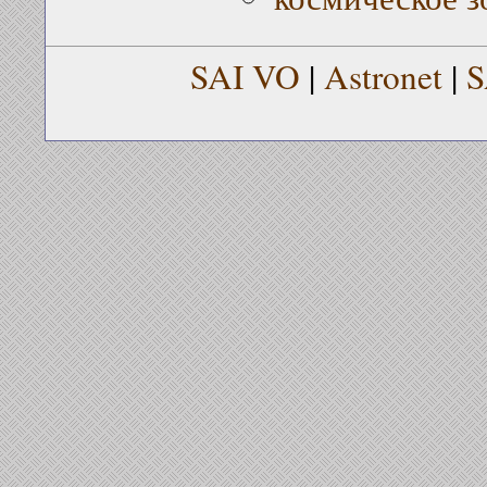
SAI VO
|
Astronet
|
S