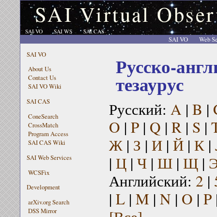
SAI Virtual Obser
SAI VO
SAI WS
SAI CAS
SAI VO
Web Se
SAI VO
Русско-англ
About Us
тезаурус
Contact Us
SAI VO Wiki
SAI CAS
Русский:
A
|
B
|
ConeSearch
O
|
P
|
Q
|
R
|
S
|
CrossMatch
Program Access
Ж
|
З
|
И
|
Й
|
К
|
SAI CAS Wiki
|
Ц
|
Ч
|
Ш
|
Щ
|
SAI Web Services
WCSFix
Английский:
2
|
Development
|
L
|
M
|
N
|
O
|
P
arXiv.org Search
[Все]
DSS Mirror