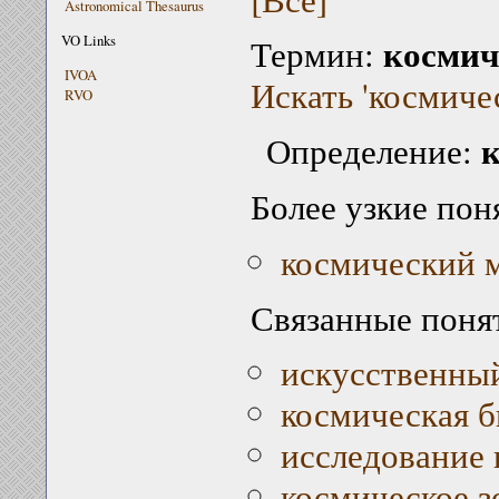
Astronomical Thesaurus
космич
VO Links
Термин:
IVOA
Искать 'космиче
RVO
к
Определение:
Более узкие пон
космический 
Связанные поня
искусственны
космическая б
исследование 
космическое з