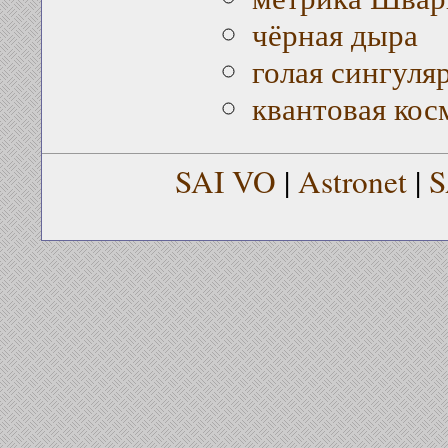
чёрная дыра
голая сингуля
квантовая кос
SAI VO
|
Astronet
|
S