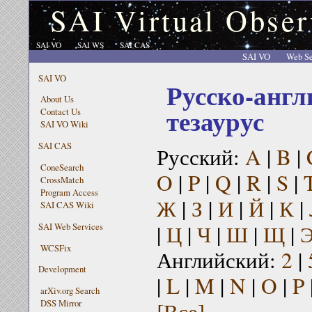
SAI Virtual Obser
SAI VO
SAI WS
SAI CAS
SAI VO
Web Se
SAI VO
Русско-англ
About Us
тезаурус
Contact Us
SAI VO Wiki
SAI CAS
Русский:
A
|
B
|
ConeSearch
O
|
P
|
Q
|
R
|
S
|
CrossMatch
Program Access
Ж
|
З
|
И
|
Й
|
К
|
SAI CAS Wiki
|
Ц
|
Ч
|
Ш
|
Щ
|
SAI Web Services
WCSFix
Английский:
2
|
Development
|
L
|
M
|
N
|
O
|
P
arXiv.org Search
[Все]
DSS Mirror