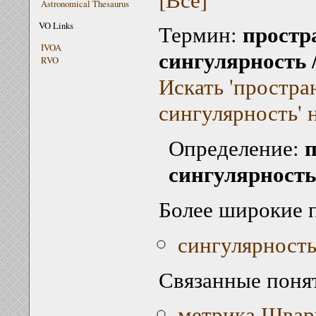
Astronomical Thesaurus
простр
VO Links
Термин:
IVOA
сингулярность
RVO
Искать 'простра
сингулярность' 
п
Определение:
сингулярность
Более широкие 
сингулярност
Связанные поня
метрика Шва