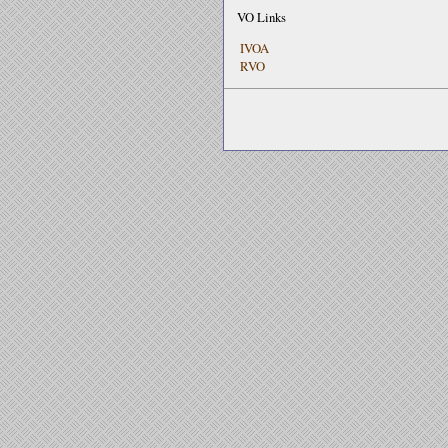
VO Links
IVOA
RVO