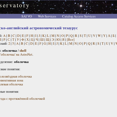
servatory
SAI VO
Web Services
Catalog Access Services
ско-английский астрономический тезаурус
й:
A
|
B
|
C
|
D
|
E
|
F
|
H
|
I
|
J
|
K
|
L
|
M
|
N
|
O
|
P
|
Q
|
R
|
S
|
T
|
U
|
V
|
W
|
Y
|
А
|
Б
|
П
|
Р
|
С
|
Т
|
У
|
Ф
|
Х
|
Ц
|
Ч
|
Ш
|
Щ
|
Э
|
Ю
|
Я
|
[Все]
ский:
2
|
5
|
A
|
B
|
C
|
D
|
E
|
F
|
G
|
H
|
I
|
J
|
K
|
L
|
M
|
N
|
O
|
P
|
Q
|
R
|
S
|
T
|
U
|
V
|
н:
оболочка
/
shell
'оболочка' на AstroNet
.
деление:
оболочка
узкие понятия:
олозвёздная оболочка
нвективная зона
левая оболочка
ные понятия:
езда с протяжённой оболочкой