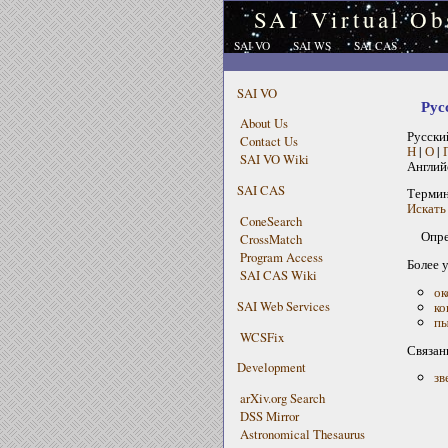
SAI Virtual Ob
SAI VO
SAI WS
SAI CAS
SAI VO
Рус
About Us
Русски
Contact Us
Н
|
О
|
SAI VO Wiki
Англий
SAI CAS
Терми
Искать 
ConeSearch
Опре
CrossMatch
Program Access
Более 
SAI CAS Wiki
ок
SAI Web Services
ко
пы
WCSFix
Связан
Development
зв
arXiv.org Search
DSS Mirror
Astronomical Thesaurus