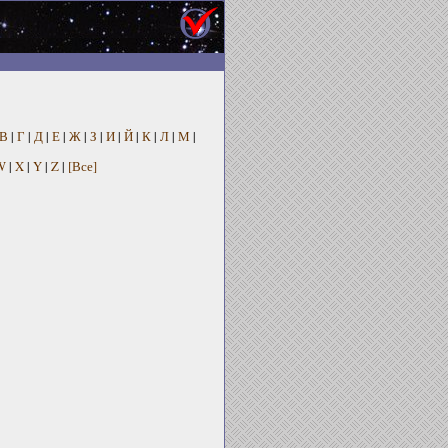
В
|
Г
|
Д
|
Е
|
Ж
|
З
|
И
|
Й
|
К
|
Л
|
М
|
W
|
X
|
Y
|
Z
|
[Все]