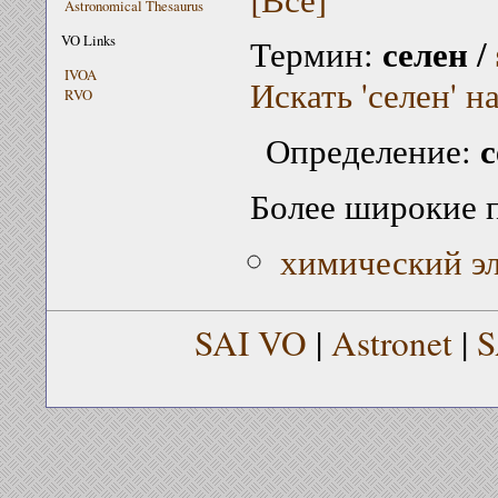
Astronomical Thesaurus
селен
VO Links
Термин:
/
IVOA
Искать 'селен' н
RVO
с
Определение:
Более широкие 
химический э
SAI VO
|
Astronet
|
S