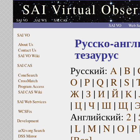
SAI Virtual Obser
SAI VO
SAI WS
SAI CAS
SAI VO
Web Se
SAI VO
Русско-англ
About Us
тезаурус
Contact Us
SAI VO Wiki
SAI CAS
Русский:
A
|
B
|
ConeSearch
O
|
P
|
Q
|
R
|
S
|
CrossMatch
Program Access
Ж
|
З
|
И
|
Й
|
К
|
SAI CAS Wiki
|
Ц
|
Ч
|
Ш
|
Щ
|
SAI Web Services
WCSFix
Английский:
2
|
Development
|
L
|
M
|
N
|
O
|
P
arXiv.org Search
[Все]
DSS Mirror