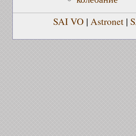
SAI VO
|
Astronet
|
S