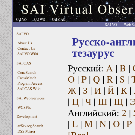
SAI Virtual Obser
SAI VO
SAI WS
SAI CAS
SAI VO
Web Se
SAI VO
Русско-англ
About Us
тезаурус
Contact Us
SAI VO Wiki
SAI CAS
Русский:
A
|
B
|
ConeSearch
O
|
P
|
Q
|
R
|
S
|
CrossMatch
Program Access
Ж
|
З
|
И
|
Й
|
К
|
SAI CAS Wiki
|
Ц
|
Ч
|
Ш
|
Щ
|
SAI Web Services
WCSFix
Английский:
2
|
Development
|
L
|
M
|
N
|
O
|
P
arXiv.org Search
[Все]
DSS Mirror