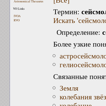
Astronomical Thesaurus
сейсмо
VO Links
Термин:
IVOA
Искать 'сейсмоло
RVO
с
Определение:
Более узкие пон
астросейсмол
гелиосейсмол
Связанные поня
Земля
колебания звё
колебание