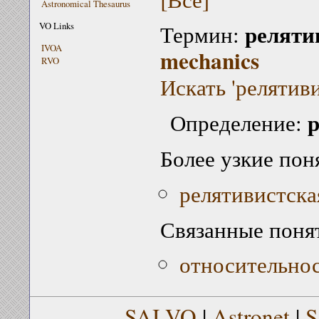
Astronomical Thesaurus
реляти
VO Links
Термин:
IVOA
mechanics
RVO
Искать 'релятив
р
Определение:
Более узкие пон
релятивистска
Связанные поня
относительно
SAI VO
|
Astronet
|
S