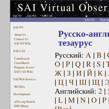
SAI Virtual Obser
SAI VO
SAI WS
SAI CAS
SAI VO
Web Se
SAI VO
Русско-англ
About Us
тезаурус
Contact Us
SAI VO Wiki
SAI CAS
Русский:
A
|
B
|
ConeSearch
O
|
P
|
Q
|
R
|
S
|
CrossMatch
Program Access
Ж
|
З
|
И
|
Й
|
К
|
SAI CAS Wiki
|
Ц
|
Ч
|
Ш
|
Щ
|
SAI Web Services
WCSFix
Английский:
2
|
Development
|
L
|
M
|
N
|
O
|
P
arXiv.org Search
[Все]
DSS Mirror