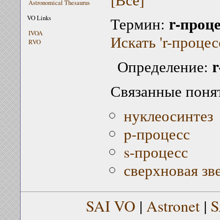
Astronomical Thesaurus
r-проц
VO Links
Термин:
IVOA
Искать 'r-процес
RVO
r
Определение:
Связанные поня
нуклеосинтез
p-процесс
s-процесс
сверхновая зв
SAI VO
|
Astronet
|
S