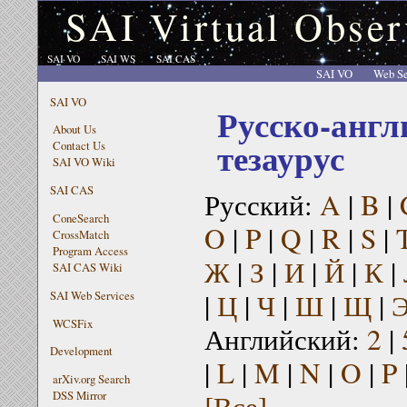
SAI Virtual Obser
SAI VO
SAI WS
SAI CAS
SAI VO
Web Se
SAI VO
Русско-англ
About Us
тезаурус
Contact Us
SAI VO Wiki
SAI CAS
Русский:
A
|
B
|
ConeSearch
O
|
P
|
Q
|
R
|
S
|
CrossMatch
Program Access
Ж
|
З
|
И
|
Й
|
К
|
SAI CAS Wiki
|
Ц
|
Ч
|
Ш
|
Щ
|
SAI Web Services
WCSFix
Английский:
2
|
Development
|
L
|
M
|
N
|
O
|
P
arXiv.org Search
[Все]
DSS Mirror