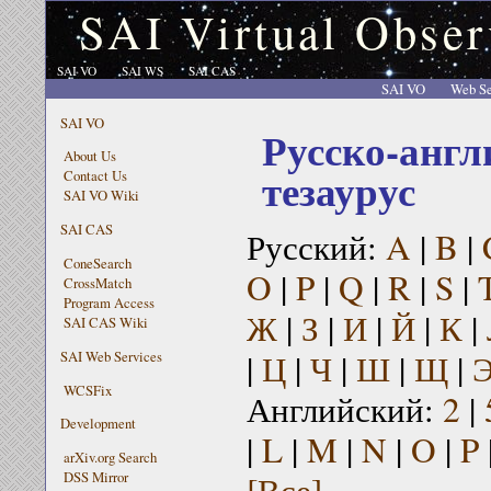
SAI Virtual Obser
SAI VO
SAI WS
SAI CAS
SAI VO
Web Se
SAI VO
Русско-англ
About Us
тезаурус
Contact Us
SAI VO Wiki
SAI CAS
Русский:
A
|
B
|
ConeSearch
O
|
P
|
Q
|
R
|
S
|
CrossMatch
Program Access
Ж
|
З
|
И
|
Й
|
К
|
SAI CAS Wiki
|
Ц
|
Ч
|
Ш
|
Щ
|
SAI Web Services
WCSFix
Английский:
2
|
Development
|
L
|
M
|
N
|
O
|
P
arXiv.org Search
[Все]
DSS Mirror