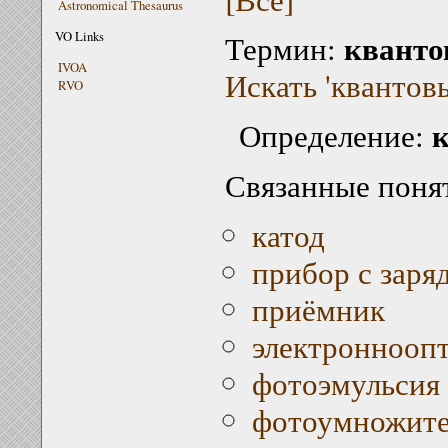
Astronomical Thesaurus
кванто
VO Links
Термин:
IVOA
Искать 'квантов
RVO
Определение:
Связанные поня
катод
прибор с заря
приёмник
электронноопт
фотоэмульсия
фотоумножите