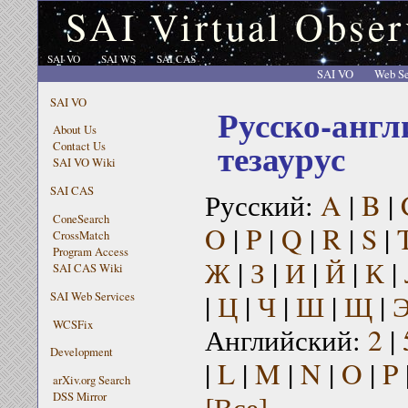
SAI Virtual Obser
SAI VO
SAI WS
SAI CAS
SAI VO
Web Se
SAI VO
Русско-англ
About Us
тезаурус
Contact Us
SAI VO Wiki
SAI CAS
Русский:
A
|
B
|
ConeSearch
O
|
P
|
Q
|
R
|
S
|
CrossMatch
Program Access
Ж
|
З
|
И
|
Й
|
К
|
SAI CAS Wiki
|
Ц
|
Ч
|
Ш
|
Щ
|
SAI Web Services
WCSFix
Английский:
2
|
Development
|
L
|
M
|
N
|
O
|
P
arXiv.org Search
[Все]
DSS Mirror