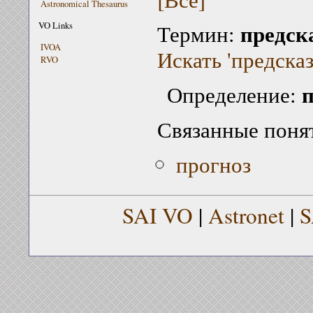
Astronomical Thesaurus
предск
VO Links
Термин:
IVOA
Искать 'предсказ
RVO
п
Определение:
Связанные поня
прогноз
SAI VO
|
Astronet
|
S