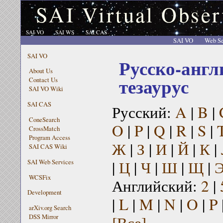
SAI Virtual Obser
SAI VO
SAI WS
SAI CAS
SAI VO
Web Se
SAI VO
Русско-англ
About Us
тезаурус
Contact Us
SAI VO Wiki
SAI CAS
Русский:
A
|
B
|
ConeSearch
O
|
P
|
Q
|
R
|
S
|
CrossMatch
Program Access
Ж
|
З
|
И
|
Й
|
К
|
SAI CAS Wiki
|
Ц
|
Ч
|
Ш
|
Щ
|
SAI Web Services
WCSFix
Английский:
2
|
Development
|
L
|
M
|
N
|
O
|
P
arXiv.org Search
[Все]
DSS Mirror