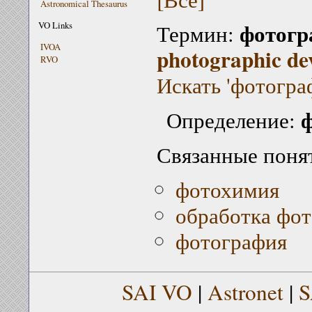
Astronomical Thesaurus
фотогр
VO Links
Термин:
IVOA
photographic de
RVO
Искать 'фотогра
ф
Определение:
Связанные поня
фотохимия
обработка фо
фотография
SAI VO
|
Astronet
|
S