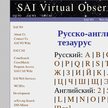
SAI Virtual Obser
SAI VO
SAI WS
SAI CAS
SAI VO
Web Se
SAI VO
Русско-англ
About Us
тезаурус
Contact Us
SAI VO Wiki
SAI CAS
Русский:
A
|
B
|
ConeSearch
O
|
P
|
Q
|
R
|
S
|
CrossMatch
Program Access
Ж
|
З
|
И
|
Й
|
К
|
SAI CAS Wiki
|
Ц
|
Ч
|
Ш
|
Щ
|
SAI Web Services
WCSFix
Английский:
2
|
Development
|
L
|
M
|
N
|
O
|
P
arXiv.org Search
[Все]
DSS Mirror