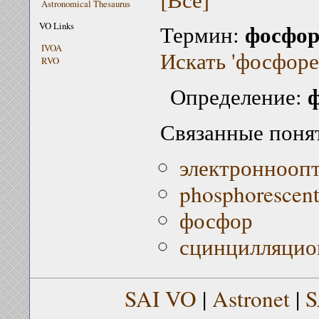
Astronomical Thesaurus
фосфор
VO Links
Термин:
IVOA
Искать 'фосфоре
RVO
Определение:
Связанные поня
электронноопт
phosphorescent 
фосфор
сцинцилляцио
SAI VO
|
Astronet
|
S