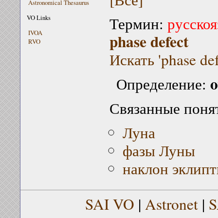
Astronomical Thesaurus
VO Links
Термин:
русскоя
IVOA
phase defect
RVO
Искать 'phase def
o
Определение:
Связанные поня
Луна
фазы Луны
наклон эклип
SAI VO
|
Astronet
|
S