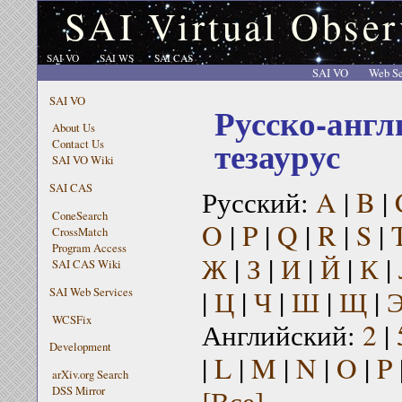
SAI Virtual Obser
SAI VO
SAI WS
SAI CAS
SAI VO
Web Se
SAI VO
Русско-англ
About Us
тезаурус
Contact Us
SAI VO Wiki
SAI CAS
Русский:
A
|
B
|
ConeSearch
O
|
P
|
Q
|
R
|
S
|
CrossMatch
Program Access
Ж
|
З
|
И
|
Й
|
К
|
SAI CAS Wiki
|
Ц
|
Ч
|
Ш
|
Щ
|
SAI Web Services
WCSFix
Английский:
2
|
Development
|
L
|
M
|
N
|
O
|
P
arXiv.org Search
[Все]
DSS Mirror