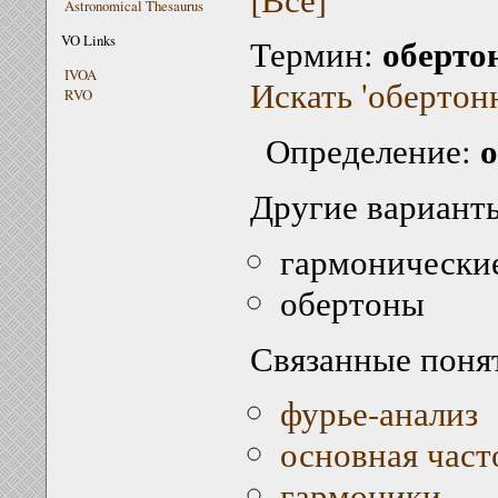
Astronomical Thesaurus
оберто
VO Links
Термин:
IVOA
Искать 'обертонн
RVO
о
Определение:
Другие варианты
гармонически
обертоны
Связанные поня
фурье-анализ
основная част
гармоники