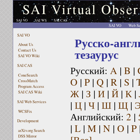
SAI Virtual Obser
SAI VO
SAI WS
SAI CAS
SAI VO
Web Se
SAI VO
Русско-англ
About Us
тезаурус
Contact Us
SAI VO Wiki
SAI CAS
Русский:
A
|
B
|
ConeSearch
O
|
P
|
Q
|
R
|
S
|
CrossMatch
Program Access
Ж
|
З
|
И
|
Й
|
К
|
SAI CAS Wiki
|
Ц
|
Ч
|
Ш
|
Щ
|
SAI Web Services
WCSFix
Английский:
2
|
Development
|
L
|
M
|
N
|
O
|
P
arXiv.org Search
[Все]
DSS Mirror