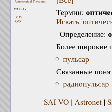
Astronomical Thesaurus
оптиче
VO Links
Термин:
IVOA
Искать 'оптичес
RVO
о
Определение:
Более широкие 
пульсар
Связанные поня
радиопульсар
SAI VO
|
Astronet
|
S