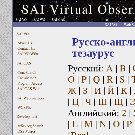
SAI Virtual Obser
SAI VO
SAI WS
SAI CAS
SAI VO
Web Se
SAI VO
Русско-англ
About Us
тезаурус
Contact Us
SAI VO Wiki
SAI CAS
Русский:
A
|
B
|
ConeSearch
O
|
P
|
Q
|
R
|
S
|
CrossMatch
Program Access
Ж
|
З
|
И
|
Й
|
К
|
SAI CAS Wiki
|
Ц
|
Ч
|
Ш
|
Щ
|
SAI Web Services
WCSFix
Английский:
2
|
Development
|
L
|
M
|
N
|
O
|
P
arXiv.org Search
[Все]
DSS Mirror