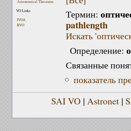
Astronomical Thesaurus
оптиче
VO Links
Термин:
IVOA
pathlength
RVO
Искать 'оптичес
о
Определение:
Связанные поня
показатель пр
SAI VO
|
Astronet
|
S