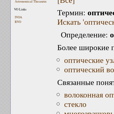
Astronomical Thesaurus
оптиче
VO Links
Термин:
IVOA
Искать 'оптичес
RVO
о
Определение:
Более широкие 
оптические у
оптический в
Связанные поня
волоконная оп
стекло
многозрачков