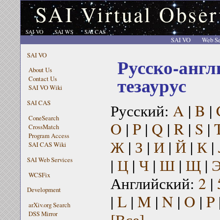
SAI Virtual Obser
SAI VO
SAI WS
SAI CAS
SAI VO
Web Se
SAI VO
Русско-англ
About Us
тезаурус
Contact Us
SAI VO Wiki
SAI CAS
Русский:
A
|
B
|
ConeSearch
O
|
P
|
Q
|
R
|
S
|
CrossMatch
Program Access
Ж
|
З
|
И
|
Й
|
К
|
SAI CAS Wiki
|
Ц
|
Ч
|
Ш
|
Щ
|
SAI Web Services
WCSFix
Английский:
2
|
Development
|
L
|
M
|
N
|
O
|
P
arXiv.org Search
[Все]
DSS Mirror