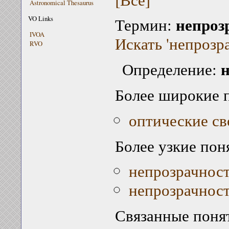
Astronomical Thesaurus
непроз
VO Links
Термин:
IVOA
Искать 'непрозра
RVO
н
Определение:
Более широкие 
оптические св
Более узкие пон
непрозрачнос
непрозрачност
Связанные поня