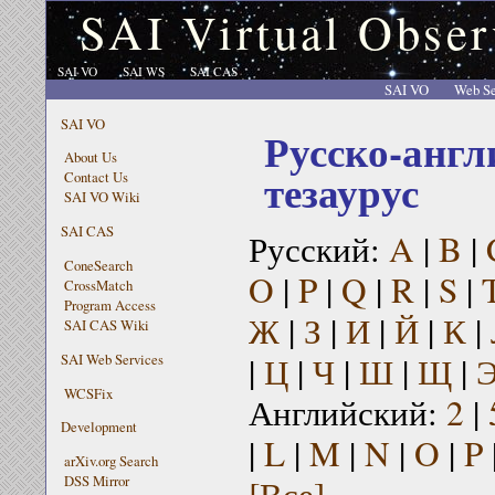
SAI Virtual Obser
SAI VO
SAI WS
SAI CAS
SAI VO
Web Se
SAI VO
Русско-англ
About Us
тезаурус
Contact Us
SAI VO Wiki
SAI CAS
Русский:
A
|
B
|
ConeSearch
O
|
P
|
Q
|
R
|
S
|
CrossMatch
Program Access
Ж
|
З
|
И
|
Й
|
К
|
SAI CAS Wiki
|
Ц
|
Ч
|
Ш
|
Щ
|
SAI Web Services
WCSFix
Английский:
2
|
Development
|
L
|
M
|
N
|
O
|
P
arXiv.org Search
[Все]
DSS Mirror