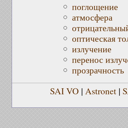
поглощение
атмосфера
отрицательны
оптическая т
излучение
перенос излуч
прозрачность
SAI VO
|
Astronet
|
S