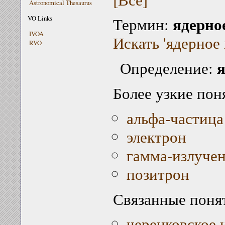
Astronomical Thesaurus
ядерно
VO Links
Термин:
IVOA
Искать 'ядерное 
RVO
я
Определение:
Более узкие пон
альфа-частица
электрон
гамма-излуче
позитрон
Связанные поня
черенковское 