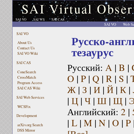
SAI Virtual Obser
SAI VO
SAI WS
SAI CAS
SAI VO
Web Se
SAI VO
Русско-англ
About Us
тезаурус
Contact Us
SAI VO Wiki
SAI CAS
Русский:
A
|
B
|
ConeSearch
O
|
P
|
Q
|
R
|
S
|
CrossMatch
Program Access
Ж
|
З
|
И
|
Й
|
К
|
SAI CAS Wiki
|
Ц
|
Ч
|
Ш
|
Щ
|
SAI Web Services
WCSFix
Английский:
2
|
Development
|
L
|
M
|
N
|
O
|
P
arXiv.org Search
[Все]
DSS Mirror