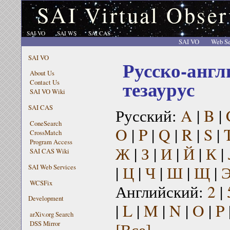
SAI Virtual Obser
SAI VO
SAI WS
SAI CAS
SAI VO
Web Se
SAI VO
Русско-англ
About Us
тезаурус
Contact Us
SAI VO Wiki
SAI CAS
Русский:
A
|
B
|
ConeSearch
O
|
P
|
Q
|
R
|
S
|
CrossMatch
Program Access
Ж
|
З
|
И
|
Й
|
К
|
SAI CAS Wiki
|
Ц
|
Ч
|
Ш
|
Щ
|
SAI Web Services
WCSFix
Английский:
2
|
Development
|
L
|
M
|
N
|
O
|
P
arXiv.org Search
[Все]
DSS Mirror