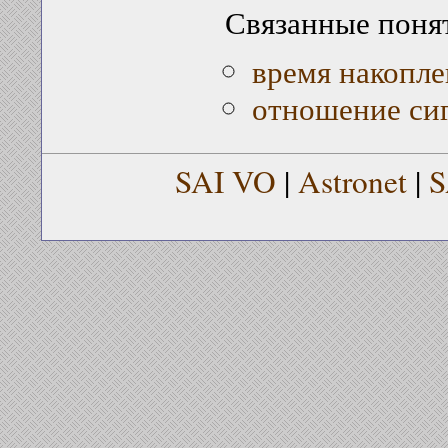
Связанные поня
время накопле
отношение си
SAI VO
|
Astronet
|
S