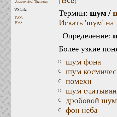
Astronomical Thesaurus
шум
n
VO Links
Термин:
/
IVOA
Искать 'шум' на
RVO
Определение:
Более узкие пон
шум фона
шум космичес
помехи
шум считыван
дробовой шум
фон неба