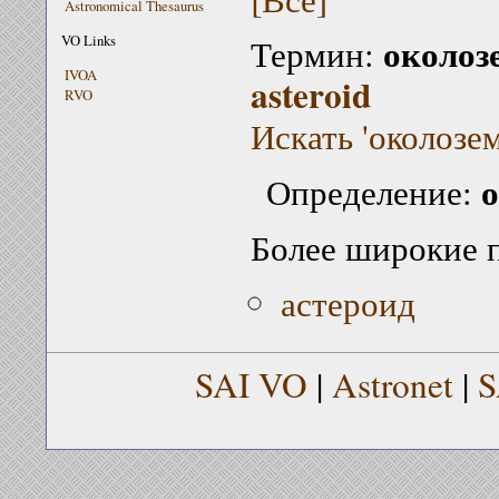
Astronomical Thesaurus
околоз
VO Links
Термин:
IVOA
asteroid
RVO
Искать 'околозе
о
Определение:
Более широкие 
астероид
SAI VO
|
Astronet
|
S