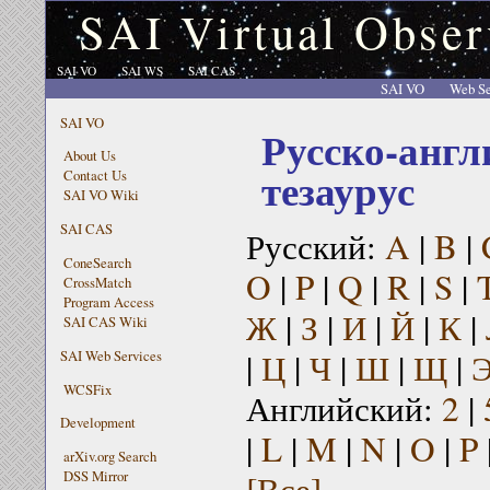
SAI Virtual Obser
SAI VO
SAI WS
SAI CAS
SAI VO
Web Se
SAI VO
Русско-англ
About Us
тезаурус
Contact Us
SAI VO Wiki
SAI CAS
Русский:
A
|
B
|
ConeSearch
O
|
P
|
Q
|
R
|
S
|
CrossMatch
Program Access
Ж
|
З
|
И
|
Й
|
К
|
SAI CAS Wiki
|
Ц
|
Ч
|
Ш
|
Щ
|
SAI Web Services
WCSFix
Английский:
2
|
Development
|
L
|
M
|
N
|
O
|
P
arXiv.org Search
[Все]
DSS Mirror