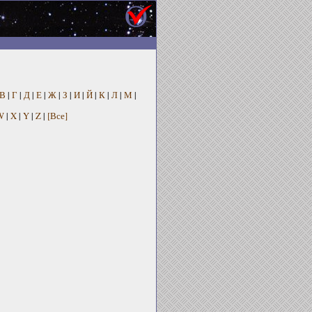
В
|
Г
|
Д
|
Е
|
Ж
|
З
|
И
|
Й
|
К
|
Л
|
М
|
W
|
X
|
Y
|
Z
|
[Все]