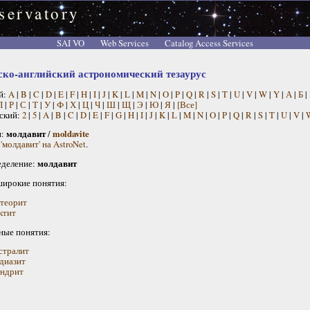
servatory
SAI VO
Web Services
Catalog Access Services
ско-английский астрономический тезаурус
й:
A
|
B
|
C
|
D
|
E
|
F
|
H
|
I
|
J
|
K
|
L
|
M
|
N
|
O
|
P
|
Q
|
R
|
S
|
T
|
U
|
V
|
W
|
Y
|
А
|
Б
|
П
|
Р
|
С
|
Т
|
У
|
Ф
|
Х
|
Ц
|
Ч
|
Ш
|
Щ
|
Э
|
Ю
|
Я
|
[Все]
ский:
2
|
5
|
A
|
B
|
C
|
D
|
E
|
F
|
G
|
H
|
I
|
J
|
K
|
L
|
M
|
N
|
O
|
P
|
Q
|
R
|
S
|
T
|
U
|
V
|
н:
молдавит
/
moldavite
'молдавит' на AstroNet
.
деление:
молдавит
широкие понятия:
теорит
ктит
ные понятия:
стралит
диазит
ндрит