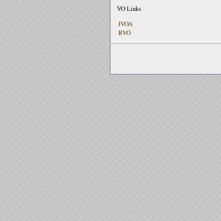
VO Links
IVOA
RVO