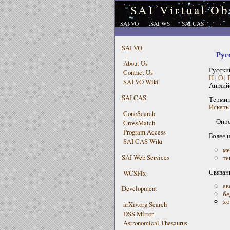
SAI Virtual Ob
SAI VO
SAI WS
SAI CAS
SAI VO
Рус
About Us
Русски
Contact Us
Н
|
О
|
SAI VO Wiki
Англий
SAI CAS
Терми
Искать 
ConeSearch
Опре
CrossMatch
Program Access
Более 
SAI CAS Wiki
ме
SAI Web Services
те
Связан
WCSFix
ав
Development
бе
хо
arXiv.org Search
DSS Mirror
Astronomical Thesaurus