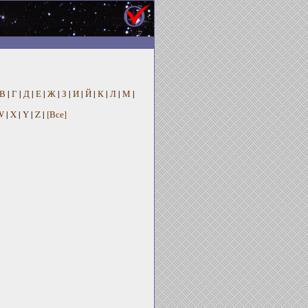
В
|
Г
|
Д
|
Е
|
Ж
|
З
|
И
|
Й
|
К
|
Л
|
М
|
W
|
X
|
Y
|
Z
|
[Все]