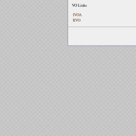
VO Links
IVOA
RVO