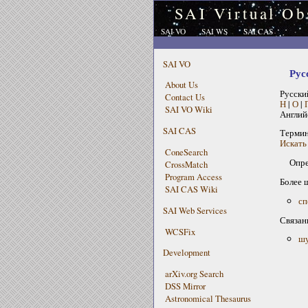
SAI Virtual Ob
SAI VO
SAI WS
SAI CAS
SAI VO
Рус
About Us
Русски
Contact Us
Н
|
О
|
SAI VO Wiki
Англий
SAI CAS
Терми
Искать
ConeSearch
Опре
CrossMatch
Program Access
Более 
SAI CAS Wiki
сп
SAI Web Services
Связан
WCSFix
шу
Development
arXiv.org Search
DSS Mirror
Astronomical Thesaurus