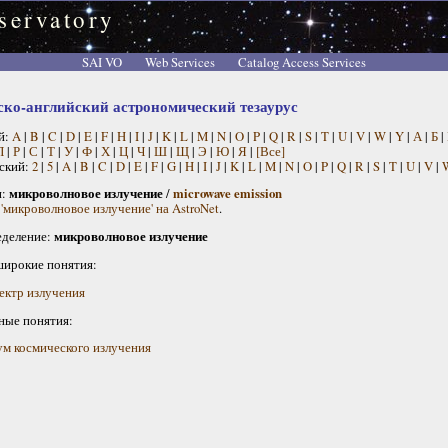
servatory
SAI VO
Web Services
Catalog Access Services
ско-английский астрономический тезаурус
й:
A
|
B
|
C
|
D
|
E
|
F
|
H
|
I
|
J
|
K
|
L
|
M
|
N
|
O
|
P
|
Q
|
R
|
S
|
T
|
U
|
V
|
W
|
Y
|
А
|
Б
|
П
|
Р
|
С
|
Т
|
У
|
Ф
|
Х
|
Ц
|
Ч
|
Ш
|
Щ
|
Э
|
Ю
|
Я
|
[Все]
ский:
2
|
5
|
A
|
B
|
C
|
D
|
E
|
F
|
G
|
H
|
I
|
J
|
K
|
L
|
M
|
N
|
O
|
P
|
Q
|
R
|
S
|
T
|
U
|
V
|
н:
микроволновое излучение
/
microwave emission
 'микроволновое излучение' на AstroNet
.
деление:
микроволновое излучение
широкие понятия:
ектр излучения
ные понятия:
м космического излучения