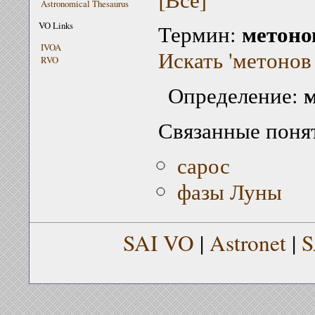
Astronomical Thesaurus
метоно
VO Links
Термин:
IVOA
Искать 'метонов 
RVO
м
Определение:
Связанные поня
сарос
фазы Луны
SAI VO
|
Astronet
|
S