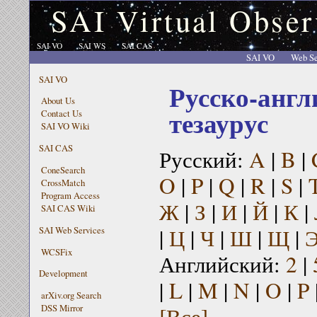
SAI Virtual Obser
SAI VO
SAI WS
SAI CAS
SAI VO
Web Se
SAI VO
Русско-англ
About Us
тезаурус
Contact Us
SAI VO Wiki
SAI CAS
Русский:
A
|
B
|
ConeSearch
O
|
P
|
Q
|
R
|
S
|
CrossMatch
Program Access
Ж
|
З
|
И
|
Й
|
К
|
SAI CAS Wiki
|
Ц
|
Ч
|
Ш
|
Щ
|
SAI Web Services
WCSFix
Английский:
2
|
Development
|
L
|
M
|
N
|
O
|
P
arXiv.org Search
[Все]
DSS Mirror