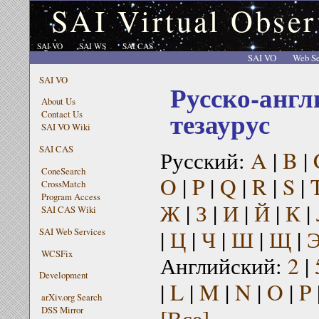
SAI Virtual Obser
SAI VO
SAI WS
SAI CAS
SAI VO
Web Se
SAI VO
Русско-англ
About Us
тезаурус
Contact Us
SAI VO Wiki
SAI CAS
Русский:
A
|
B
|
ConeSearch
O
|
P
|
Q
|
R
|
S
|
CrossMatch
Program Access
Ж
|
З
|
И
|
Й
|
К
|
SAI CAS Wiki
|
Ц
|
Ч
|
Ш
|
Щ
|
SAI Web Services
WCSFix
Английский:
2
|
Development
|
L
|
M
|
N
|
O
|
P
arXiv.org Search
[Все]
DSS Mirror