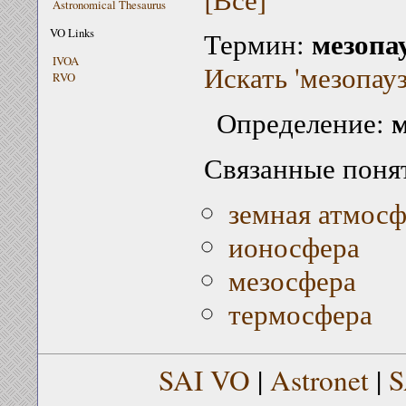
Astronomical Thesaurus
мезопа
VO Links
Термин:
IVOA
Искать 'мезопауз
RVO
м
Определение:
Связанные поня
земная атмосф
ионосфера
мезосфера
термосфера
SAI VO
|
Astronet
|
S