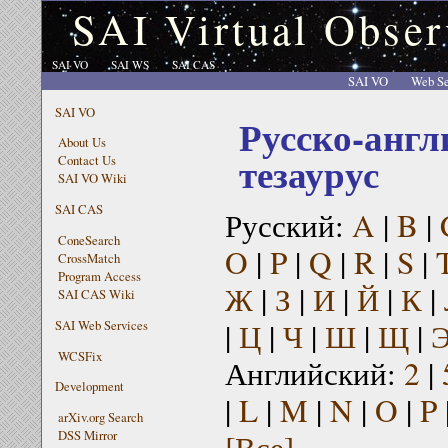
SAI Virtual Obser
SAI VO
SAI WS
SAI CAS
SAI VO
Web Se
SAI VO
Русско-англ
About Us
тезаурус
Contact Us
SAI VO Wiki
SAI CAS
Русский:
A
|
B
|
ConeSearch
O
|
P
|
Q
|
R
|
S
|
CrossMatch
Program Access
Ж
|
З
|
И
|
Й
|
К
|
SAI CAS Wiki
|
Ц
|
Ч
|
Ш
|
Щ
|
SAI Web Services
WCSFix
Английский:
2
|
Development
|
L
|
M
|
N
|
O
|
P
arXiv.org Search
[Все]
DSS Mirror