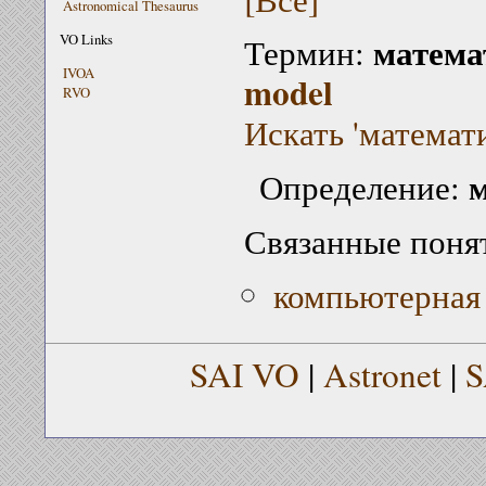
Astronomical Thesaurus
матема
VO Links
Термин:
IVOA
model
RVO
Искать 'математ
м
Определение:
Связанные поня
компьютерная
SAI VO
|
Astronet
|
S