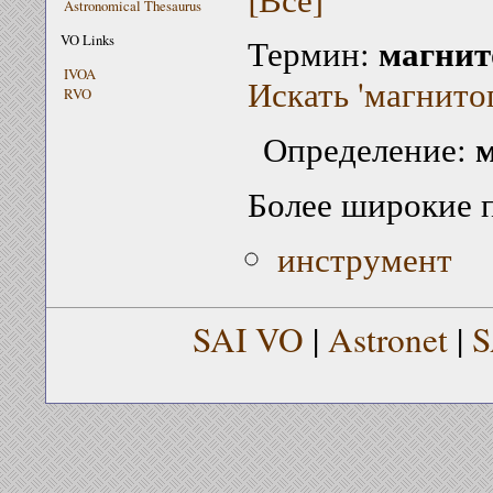
Astronomical Thesaurus
магнит
VO Links
Термин:
IVOA
Искать 'магнито
RVO
Определение:
Более широкие 
инструмент
SAI VO
|
Astronet
|
S