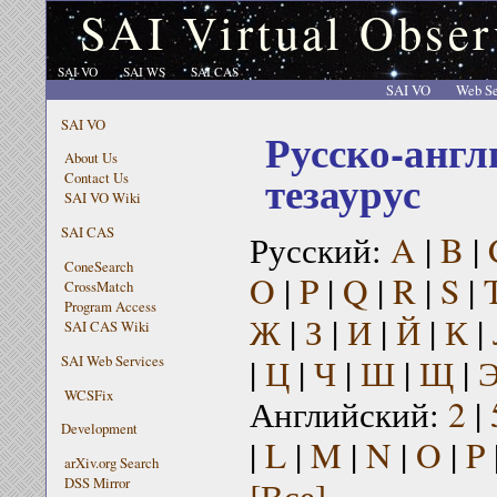
SAI Virtual Obser
SAI VO
SAI WS
SAI CAS
SAI VO
Web Se
SAI VO
Русско-англ
About Us
тезаурус
Contact Us
SAI VO Wiki
SAI CAS
Русский:
A
|
B
|
ConeSearch
O
|
P
|
Q
|
R
|
S
|
CrossMatch
Program Access
Ж
|
З
|
И
|
Й
|
К
|
SAI CAS Wiki
|
Ц
|
Ч
|
Ш
|
Щ
|
SAI Web Services
WCSFix
Английский:
2
|
Development
|
L
|
M
|
N
|
O
|
P
arXiv.org Search
[Все]
DSS Mirror