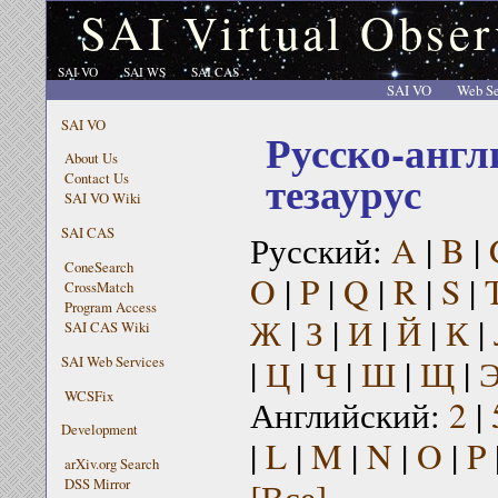
SAI Virtual Obser
SAI VO
SAI WS
SAI CAS
SAI VO
Web Se
SAI VO
Русско-англ
About Us
тезаурус
Contact Us
SAI VO Wiki
SAI CAS
Русский:
A
|
B
|
ConeSearch
O
|
P
|
Q
|
R
|
S
|
CrossMatch
Program Access
Ж
|
З
|
И
|
Й
|
К
|
SAI CAS Wiki
|
Ц
|
Ч
|
Ш
|
Щ
|
SAI Web Services
WCSFix
Английский:
2
|
Development
|
L
|
M
|
N
|
O
|
P
arXiv.org Search
[Все]
DSS Mirror