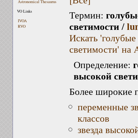
Astronomical Thesaurus
голубы
VO Links
Термин:
IVOA
светимости
lu
/
RVO
Искать 'голубые
светимости' на 
г
Определение:
высокой свет
Более широкие 
переменные з
классов
звезда высоко