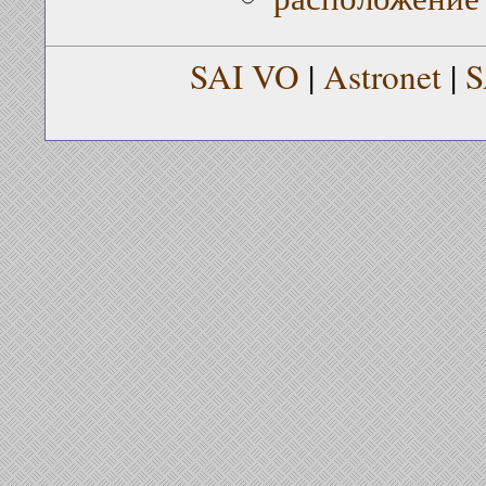
SAI VO
|
Astronet
|
S