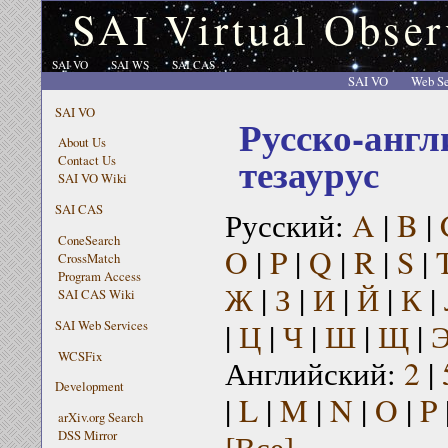
SAI Virtual Obser
SAI VO
SAI WS
SAI CAS
SAI VO
Web Se
SAI VO
Русско-англ
About Us
тезаурус
Contact Us
SAI VO Wiki
SAI CAS
Русский:
A
|
B
|
ConeSearch
O
|
P
|
Q
|
R
|
S
|
CrossMatch
Program Access
Ж
|
З
|
И
|
Й
|
К
|
SAI CAS Wiki
|
Ц
|
Ч
|
Ш
|
Щ
|
SAI Web Services
WCSFix
Английский:
2
|
Development
|
L
|
M
|
N
|
O
|
P
arXiv.org Search
[Все]
DSS Mirror