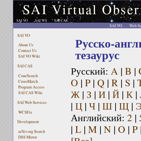
SAI Virtual Obser
SAI VO
SAI WS
SAI CAS
SAI VO
Web Se
SAI VO
Русско-англ
About Us
тезаурус
Contact Us
SAI VO Wiki
SAI CAS
Русский:
A
|
B
|
ConeSearch
O
|
P
|
Q
|
R
|
S
|
CrossMatch
Program Access
Ж
|
З
|
И
|
Й
|
К
|
SAI CAS Wiki
|
Ц
|
Ч
|
Ш
|
Щ
|
SAI Web Services
WCSFix
Английский:
2
|
Development
|
L
|
M
|
N
|
O
|
P
arXiv.org Search
[Все]
DSS Mirror