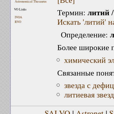
Astronomical Thesaurus
литий
VO Links
Термин:
IVOA
Искать 'литий' н
RVO
л
Определение:
Более широкие 
химический э
Связанные поня
звезда с дефи
литиевая звезд
SAI VO
|
Astronet
|
S