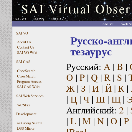
SAI Virtual Obser
SAI VO
SAI WS
SAI CAS
SAI VO
Web Se
SAI VO
Русско-англ
About Us
тезаурус
Contact Us
SAI VO Wiki
SAI CAS
Русский:
A
|
B
|
ConeSearch
O
|
P
|
Q
|
R
|
S
|
CrossMatch
Program Access
Ж
|
З
|
И
|
Й
|
К
|
SAI CAS Wiki
|
Ц
|
Ч
|
Ш
|
Щ
|
SAI Web Services
WCSFix
Английский:
2
|
Development
|
L
|
M
|
N
|
O
|
P
arXiv.org Search
[Все]
DSS Mirror