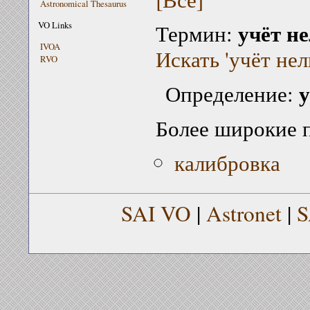
Astronomical Thesaurus
учёт н
VO Links
Термин:
IVOA
Искать 'учёт не
RVO
у
Определение:
Более широкие 
калибровка
SAI VO
|
Astronet
|
S