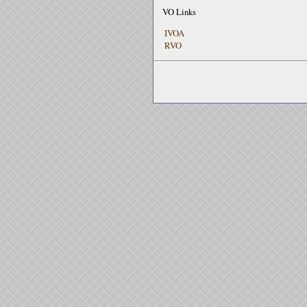
VO Links
IVOA
RVO