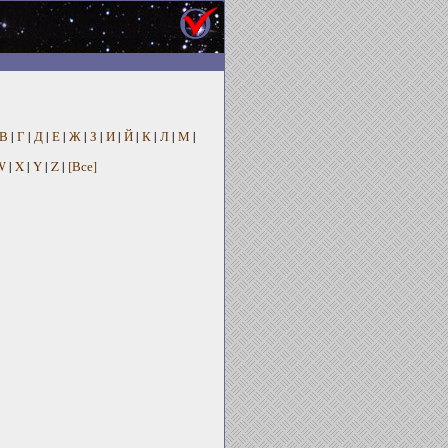
В
|
Г
|
Д
|
Е
|
Ж
|
З
|
И
|
Й
|
К
|
Л
|
М
|
W
|
X
|
Y
|
Z
|
[Все]