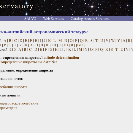
servatory
SAI VO
Web Services
Catalog Access Services
ско-английский астрономический тезаурус
й:
A
|
B
|
C
|
D
|
E
|
F
|
H
|
I
|
J
|
K
|
L
|
M
|
N
|
O
|
P
|
Q
|
R
|
S
|
T
|
U
|
V
|
W
|
Y
|
А
|
Б
|
П
|
Р
|
С
|
Т
|
У
|
Ф
|
Х
|
Ц
|
Ч
|
Ш
|
Щ
|
Э
|
Ю
|
Я
|
[Все]
ский:
2
|
5
|
A
|
B
|
C
|
D
|
E
|
F
|
G
|
H
|
I
|
J
|
K
|
L
|
M
|
N
|
O
|
P
|
Q
|
R
|
S
|
T
|
U
|
V
|
н:
определение широты
/
latitude determination
 'определение широты' на AstroNet
.
деление:
определение широты
узкие понятия:
лебания широты
ные понятия:
ндлеровское колебание
трометрия