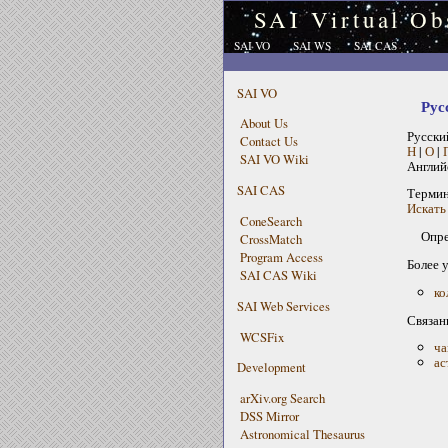
SAI Virtual Ob
SAI VO
SAI WS
SAI CAS
SAI VO
Рус
About Us
Русски
Contact Us
Н
|
О
|
SAI VO Wiki
Англий
SAI CAS
Терми
Искать
ConeSearch
Опре
CrossMatch
Program Access
Более 
SAI CAS Wiki
ко
SAI Web Services
Связан
WCSFix
ча
ас
Development
arXiv.org Search
DSS Mirror
Astronomical Thesaurus