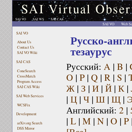
SAI Virtual Obser
SAI VO
SAI WS
SAI CAS
SAI VO
Web Se
SAI VO
Русско-англ
About Us
тезаурус
Contact Us
SAI VO Wiki
SAI CAS
Русский:
A
|
B
|
ConeSearch
O
|
P
|
Q
|
R
|
S
|
CrossMatch
Program Access
Ж
|
З
|
И
|
Й
|
К
|
SAI CAS Wiki
|
Ц
|
Ч
|
Ш
|
Щ
|
SAI Web Services
WCSFix
Английский:
2
|
Development
|
L
|
M
|
N
|
O
|
P
arXiv.org Search
[Все]
DSS Mirror