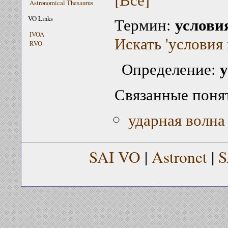
Astronomical Thesaurus
услови
VO Links
Термин:
IVOA
Искать 'условия 
RVO
у
Определение:
Связанные поня
ударная волна
SAI VO
|
Astronet
|
S