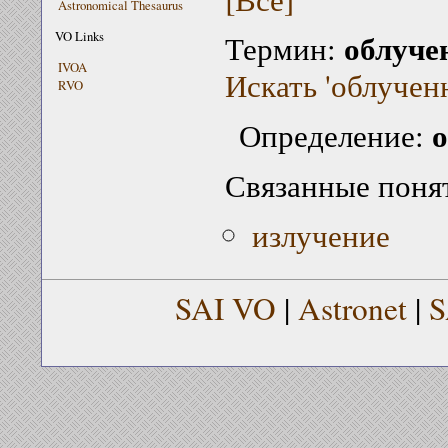
Astronomical Thesaurus
облуче
VO Links
Термин:
IVOA
Искать 'облученн
RVO
о
Определение:
Связанные поня
излучение
SAI VO
|
Astronet
|
S