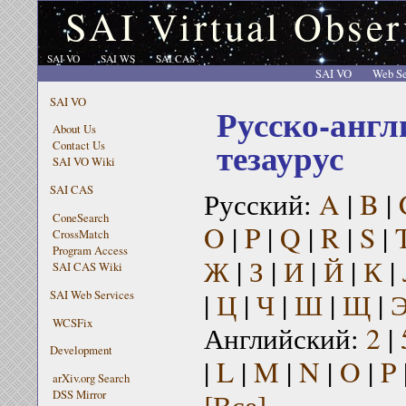
SAI Virtual Obser
SAI VO
SAI WS
SAI CAS
SAI VO
Web Se
SAI VO
Русско-англ
About Us
тезаурус
Contact Us
SAI VO Wiki
SAI CAS
Русский:
A
|
B
|
ConeSearch
O
|
P
|
Q
|
R
|
S
|
CrossMatch
Program Access
Ж
|
З
|
И
|
Й
|
К
|
SAI CAS Wiki
|
Ц
|
Ч
|
Ш
|
Щ
|
SAI Web Services
WCSFix
Английский:
2
|
Development
|
L
|
M
|
N
|
O
|
P
arXiv.org Search
[Все]
DSS Mirror