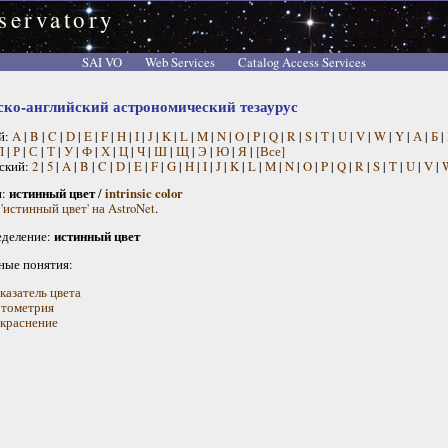
servatory
SAI VO
Web Services
Catalog Access Services
ско-английский астрономический тезаурус
й:
A
|
B
|
C
|
D
|
E
|
F
|
H
|
I
|
J
|
K
|
L
|
M
|
N
|
O
|
P
|
Q
|
R
|
S
|
T
|
U
|
V
|
W
|
Y
|
А
|
Б
|
П
|
Р
|
С
|
Т
|
У
|
Ф
|
Х
|
Ц
|
Ч
|
Ш
|
Щ
|
Э
|
Ю
|
Я
|
[Все]
ский:
2
|
5
|
A
|
B
|
C
|
D
|
E
|
F
|
G
|
H
|
I
|
J
|
K
|
L
|
M
|
N
|
O
|
P
|
Q
|
R
|
S
|
T
|
U
|
V
|
н:
истинный цвет
/
intrinsic color
'истинный цвет' на AstroNet
.
деление:
истинный цвет
ные понятия:
казатель цвета
тометрия
краснение