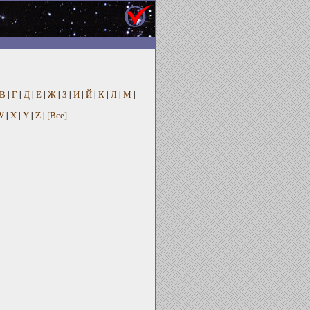
В
|
Г
|
Д
|
Е
|
Ж
|
З
|
И
|
Й
|
К
|
Л
|
М
|
W
|
X
|
Y
|
Z
|
[Все]