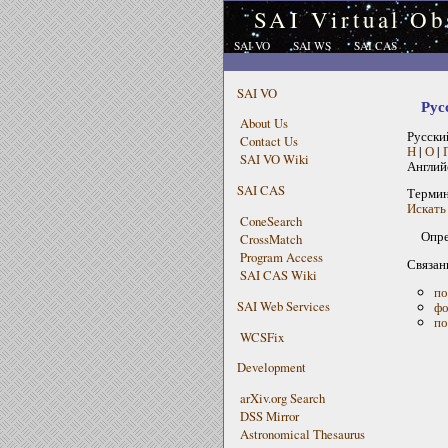
SAI Virtual Ob
SAI VO
SAI WS
SAI CAS
SAI VO
Рус
About Us
Русски
Contact Us
Н
|
О
|
SAI VO Wiki
Англий
SAI CAS
Терми
Искать 
ConeSearch
Опре
CrossMatch
Program Access
Связан
SAI CAS Wiki
по
SAI Web Services
фо
по
WCSFix
Development
arXiv.org Search
DSS Mirror
Astronomical Thesaurus