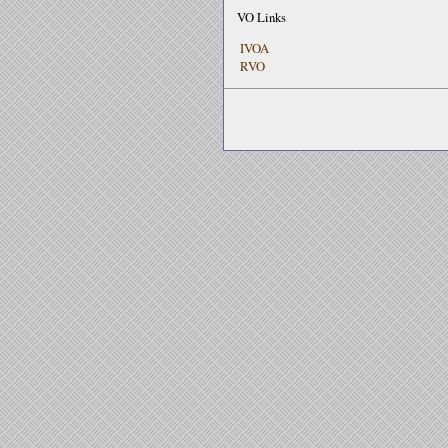
VO Links
IVOA
RVO