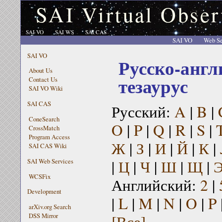
SAI Virtual Obser
SAI VO
SAI WS
SAI CAS
SAI VO
Web Se
SAI VO
Русско-англ
About Us
тезаурус
Contact Us
SAI VO Wiki
SAI CAS
Русский:
A
|
B
|
ConeSearch
O
|
P
|
Q
|
R
|
S
|
CrossMatch
Program Access
Ж
|
З
|
И
|
Й
|
К
|
SAI CAS Wiki
|
Ц
|
Ч
|
Ш
|
Щ
|
SAI Web Services
WCSFix
Английский:
2
|
Development
|
L
|
M
|
N
|
O
|
P
arXiv.org Search
[Все]
DSS Mirror