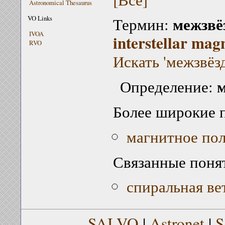
Astronomical Thesaurus
межзвё
VO Links
Термин:
IVOA
interstellar magn
RVO
Искать 'межзвёз
м
Определение:
Более широкие 
магнитное по
Связанные поня
спиральная ве
SAI VO
|
Astronet
|
S