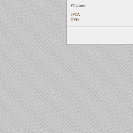
VO Links
IVOA
RVO