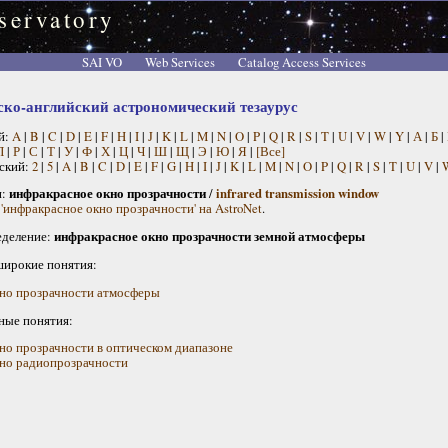
servatory
SAI VO
Web Services
Catalog Access Services
ско-английский астрономический тезаурус
й:
A
|
B
|
C
|
D
|
E
|
F
|
H
|
I
|
J
|
K
|
L
|
M
|
N
|
O
|
P
|
Q
|
R
|
S
|
T
|
U
|
V
|
W
|
Y
|
А
|
Б
|
П
|
Р
|
С
|
Т
|
У
|
Ф
|
Х
|
Ц
|
Ч
|
Ш
|
Щ
|
Э
|
Ю
|
Я
|
[Все]
ский:
2
|
5
|
A
|
B
|
C
|
D
|
E
|
F
|
G
|
H
|
I
|
J
|
K
|
L
|
M
|
N
|
O
|
P
|
Q
|
R
|
S
|
T
|
U
|
V
|
н:
инфракрасное окно прозрачности
/
infrared transmission window
 'инфракрасное окно прозрачности' на AstroNet
.
деление:
инфракрасное окно прозрачности земной атмосферы
широкие понятия:
но прозрачности атмосферы
ные понятия:
но прозрачности в оптическом диапазоне
но радиопрозрачности