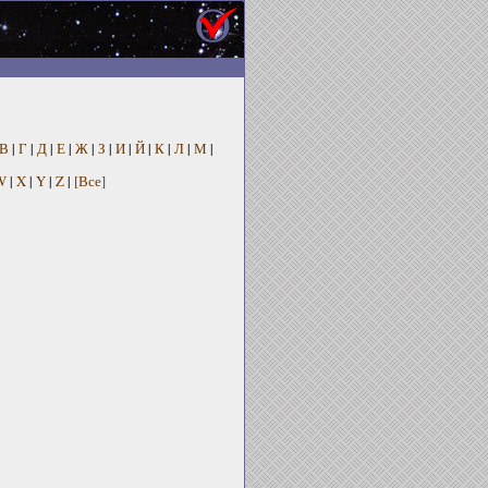
В
|
Г
|
Д
|
Е
|
Ж
|
З
|
И
|
Й
|
К
|
Л
|
М
|
W
|
X
|
Y
|
Z
|
[Все]