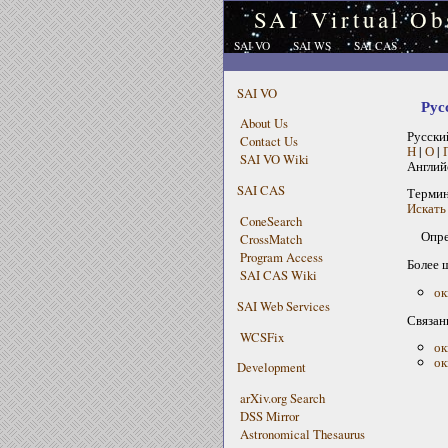
SAI Virtual Ob
SAI VO
SAI WS
SAI CAS
SAI VO
Рус
About Us
Русски
Contact Us
Н
|
О
|
SAI VO Wiki
Англий
SAI CAS
Терми
Искать
ConeSearch
Опре
CrossMatch
Program Access
Более 
SAI CAS Wiki
ок
SAI Web Services
Связан
WCSFix
ок
ок
Development
arXiv.org Search
DSS Mirror
Astronomical Thesaurus