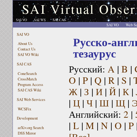
SAI Virtual Obser
SAI VO
SAI WS
SAI CAS
SAI VO
Web Se
SAI VO
Русско-англ
About Us
тезаурус
Contact Us
SAI VO Wiki
SAI CAS
Русский:
A
|
B
|
ConeSearch
O
|
P
|
Q
|
R
|
S
|
CrossMatch
Program Access
Ж
|
З
|
И
|
Й
|
К
|
SAI CAS Wiki
|
Ц
|
Ч
|
Ш
|
Щ
|
SAI Web Services
WCSFix
Английский:
2
|
Development
|
L
|
M
|
N
|
O
|
P
arXiv.org Search
[Все]
DSS Mirror