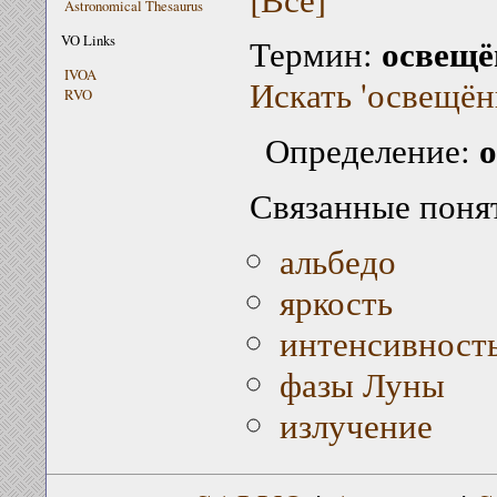
Astronomical Thesaurus
освещё
VO Links
Термин:
IVOA
Искать 'освещён
RVO
Определение:
Связанные поня
альбедо
яркость
интенсивност
фазы Луны
излучение