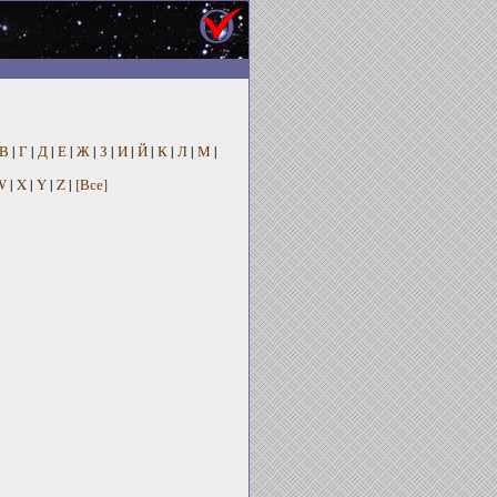
В
|
Г
|
Д
|
Е
|
Ж
|
З
|
И
|
Й
|
К
|
Л
|
М
|
W
|
X
|
Y
|
Z
|
[Все]