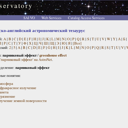
servatory
SAI VO
Web Services
Catalog Access Services
ско-английский астрономический тезаурус
й:
A
|
B
|
C
|
D
|
E
|
F
|
H
|
I
|
J
|
K
|
L
|
M
|
N
|
O
|
P
|
Q
|
R
|
S
|
T
|
U
|
V
|
W
|
Y
|
А
|
Б
|
П
|
Р
|
С
|
Т
|
У
|
Ф
|
Х
|
Ц
|
Ч
|
Ш
|
Щ
|
Э
|
Ю
|
Я
|
[Все]
ский:
2
|
5
|
A
|
B
|
C
|
D
|
E
|
F
|
G
|
H
|
I
|
J
|
K
|
L
|
M
|
N
|
O
|
P
|
Q
|
R
|
S
|
T
|
U
|
V
|
н:
парниковый эффект
/
greenhouse effect
'парниковый эффект' на AstroNet
.
деление:
парниковый эффект
ные понятия:
мосфера
фракрасное излучение
анета
грязнение
лучение земной поверхности