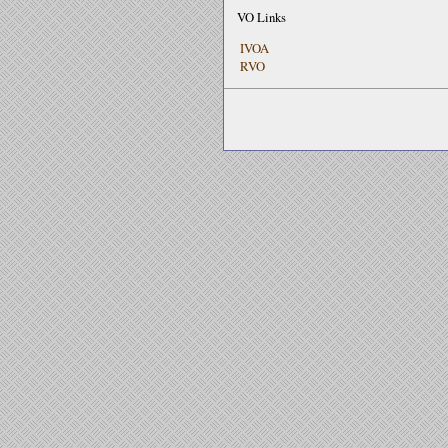
VO Links
IVOA
RVO