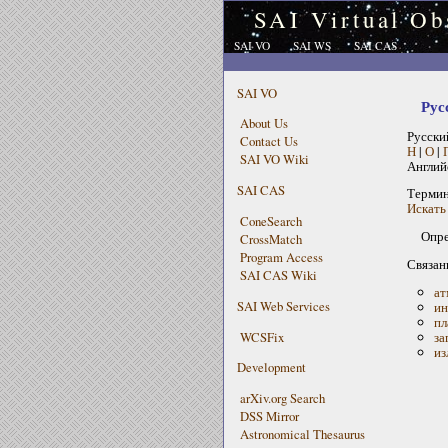
SAI Virtual Ob
SAI VO
SAI WS
SAI CAS
SAI VO
Рус
About Us
Русски
Contact Us
Н
|
О
|
SAI VO Wiki
Англий
SAI CAS
Терми
Искать 
ConeSearch
Опре
CrossMatch
Program Access
Связан
SAI CAS Wiki
ат
SAI Web Services
ин
пл
WCSFix
за
из
Development
arXiv.org Search
DSS Mirror
Astronomical Thesaurus