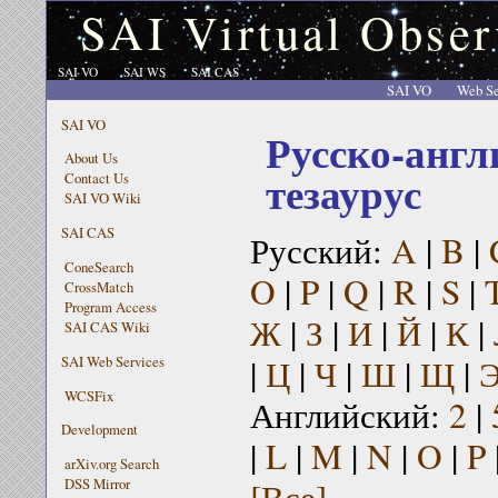
SAI Virtual Obser
SAI VO
SAI WS
SAI CAS
SAI VO
Web Se
SAI VO
Русско-англ
About Us
тезаурус
Contact Us
SAI VO Wiki
SAI CAS
Русский:
A
|
B
|
ConeSearch
O
|
P
|
Q
|
R
|
S
|
CrossMatch
Program Access
Ж
|
З
|
И
|
Й
|
К
|
SAI CAS Wiki
|
Ц
|
Ч
|
Ш
|
Щ
|
SAI Web Services
WCSFix
Английский:
2
|
Development
|
L
|
M
|
N
|
O
|
P
arXiv.org Search
[Все]
DSS Mirror