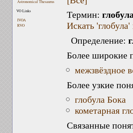
Astronomical Thesaurus
глобул
VO Links
Термин:
IVOA
Искать 'глобула'
RVO
г
Определение:
Более широкие 
межзвёздное 
Более узкие пон
глобула Бока
кометарная гл
Связанные поня