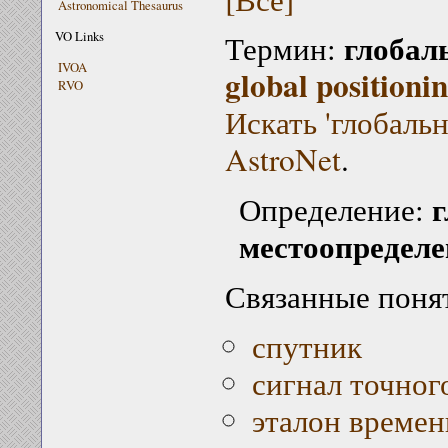
Astronomical Thesaurus
глобал
VO Links
Термин:
IVOA
global positioni
RVO
Искать 'глобаль
AstroNet
.
г
Определение:
местоопредел
Связанные поня
спутник
сигнал точног
эталон времен