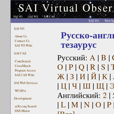
SAI Virtual Obser
SAI VO
SAI WS
SAI CAS
SAI VO
Web Se
SAI VO
Русско-англ
About Us
тезаурус
Contact Us
SAI VO Wiki
SAI CAS
Русский:
A
|
B
|
ConeSearch
O
|
P
|
Q
|
R
|
S
|
CrossMatch
Program Access
Ж
|
З
|
И
|
Й
|
К
|
SAI CAS Wiki
|
Ц
|
Ч
|
Ш
|
Щ
|
SAI Web Services
WCSFix
Английский:
2
|
Development
|
L
|
M
|
N
|
O
|
P
arXiv.org Search
[Все]
DSS Mirror