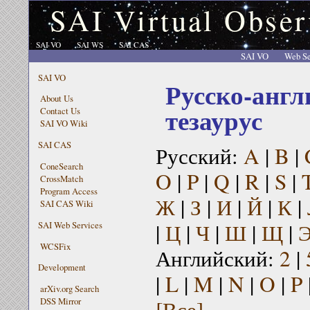
SAI Virtual Obser
SAI VO
SAI WS
SAI CAS
SAI VO
Web Se
SAI VO
Русско-англ
About Us
тезаурус
Contact Us
SAI VO Wiki
SAI CAS
Русский:
A
|
B
|
ConeSearch
O
|
P
|
Q
|
R
|
S
|
CrossMatch
Program Access
Ж
|
З
|
И
|
Й
|
К
|
SAI CAS Wiki
|
Ц
|
Ч
|
Ш
|
Щ
|
SAI Web Services
WCSFix
Английский:
2
|
Development
|
L
|
M
|
N
|
O
|
P
arXiv.org Search
[Все]
DSS Mirror