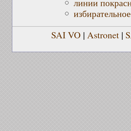
линии покрас
избирательно
SAI VO
|
Astronet
|
S