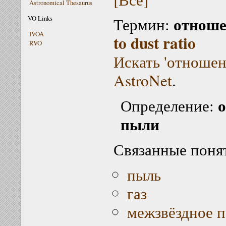
Astronomical Thesaurus
отноше
VO Links
Термин:
IVOA
to dust ratio
RVO
Искать 'отношен
AstroNet
.
о
Определение:
пыли
Связанные поня
пыль
газ
межзвёздное 