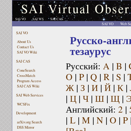
SAI Virtual Obser
SAI VO
SAI WS
SAI CAS
SAI VO
Web Se
SAI VO
Русско-англ
About Us
тезаурус
Contact Us
SAI VO Wiki
SAI CAS
Русский:
A
|
B
|
ConeSearch
O
|
P
|
Q
|
R
|
S
|
CrossMatch
Program Access
Ж
|
З
|
И
|
Й
|
К
|
SAI CAS Wiki
|
Ц
|
Ч
|
Ш
|
Щ
|
SAI Web Services
WCSFix
Английский:
2
|
Development
|
L
|
M
|
N
|
O
|
P
arXiv.org Search
[Все]
DSS Mirror