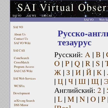
SAI Virtual Obser
SAI VO
SAI WS
SAI CAS
SAI VO
Web Se
SAI VO
Русско-англ
About Us
тезаурус
Contact Us
SAI VO Wiki
SAI CAS
Русский:
A
|
B
|
ConeSearch
O
|
P
|
Q
|
R
|
S
|
CrossMatch
Program Access
Ж
|
З
|
И
|
Й
|
К
|
SAI CAS Wiki
|
Ц
|
Ч
|
Ш
|
Щ
|
SAI Web Services
WCSFix
Английский:
2
|
Development
|
L
|
M
|
N
|
O
|
P
arXiv.org Search
[Все]
DSS Mirror