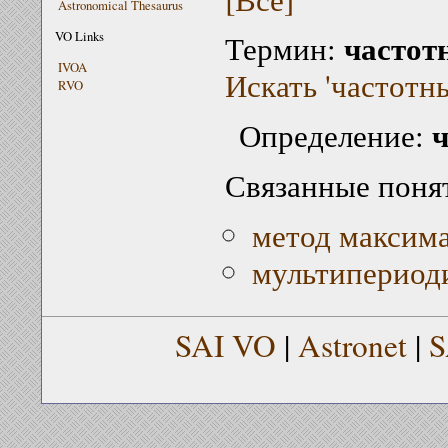
Astronomical Thesaurus
частот
VO Links
Термин:
IVOA
Искать 'частотны
RVO
ч
Определение:
Связанные поня
метод максим
мультипериод
SAI VO
|
Astronet
|
S