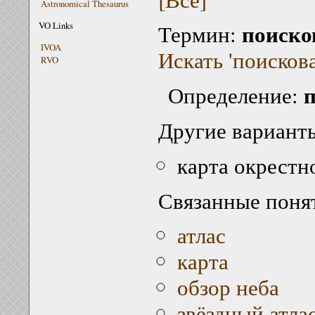
Astronomical Thesaurus
поиско
VO Links
Термин:
IVOA
Искать 'поискова
RVO
п
Определение:
Другие варианты
карта окрестн
Связанные поня
атлас
карта
обзор неба
звёздный атла