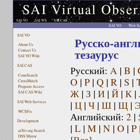
SAI Virtual Obser
SAI VO
SAI WS
SAI CAS
SAI VO
Web Se
SAI VO
Русско-англ
About Us
тезаурус
Contact Us
SAI VO Wiki
SAI CAS
Русский:
A
|
B
|
ConeSearch
O
|
P
|
Q
|
R
|
S
|
CrossMatch
Program Access
Ж
|
З
|
И
|
Й
|
К
|
SAI CAS Wiki
|
Ц
|
Ч
|
Ш
|
Щ
|
SAI Web Services
WCSFix
Английский:
2
|
Development
|
L
|
M
|
N
|
O
|
P
arXiv.org Search
[Все]
DSS Mirror