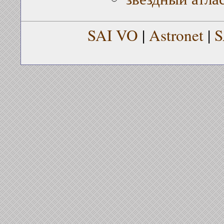
SAI VO
|
Astronet
|
S