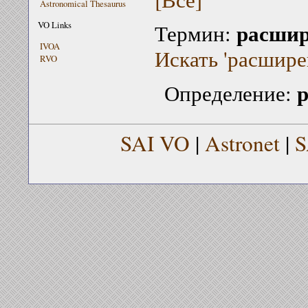
Astronomical Thesaurus
расшир
VO Links
Термин:
IVOA
Искать 'расшире
RVO
Определение:
SAI VO
|
Astronet
|
S