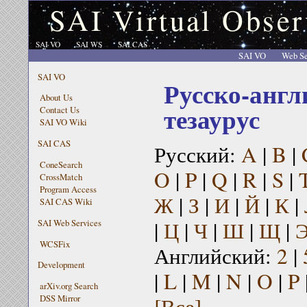
SAI Virtual Obser
SAI VO
SAI WS
SAI CAS
SAI VO
Web Se
SAI VO
Русско-англ
About Us
тезаурус
Contact Us
SAI VO Wiki
SAI CAS
Русский:
A
|
B
|
ConeSearch
O
|
P
|
Q
|
R
|
S
|
CrossMatch
Program Access
Ж
|
З
|
И
|
Й
|
К
|
SAI CAS Wiki
|
Ц
|
Ч
|
Ш
|
Щ
|
SAI Web Services
WCSFix
Английский:
2
|
Development
|
L
|
M
|
N
|
O
|
P
arXiv.org Search
[Все]
DSS Mirror