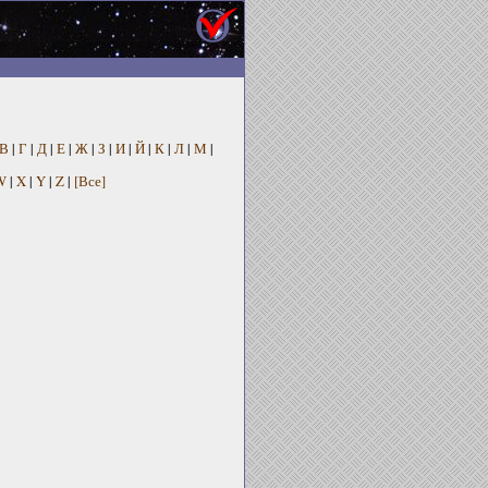
В
|
Г
|
Д
|
Е
|
Ж
|
З
|
И
|
Й
|
К
|
Л
|
М
|
W
|
X
|
Y
|
Z
|
[Все]