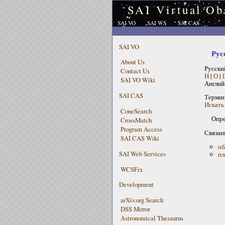
SAI Virtual Ob
SAI VO
SAI WS
SAI CAS
SAI VO
Рус
About Us
Русски
Contact Us
Н
|
О
|
SAI VO Wiki
Англий
SAI CAS
Терми
Искать
ConeSearch
Опре
CrossMatch
Program Access
Связан
SAI CAS Wiki
об
SAI Web Services
пл
WCSFix
Development
arXiv.org Search
DSS Mirror
Astronomical Thesaurus