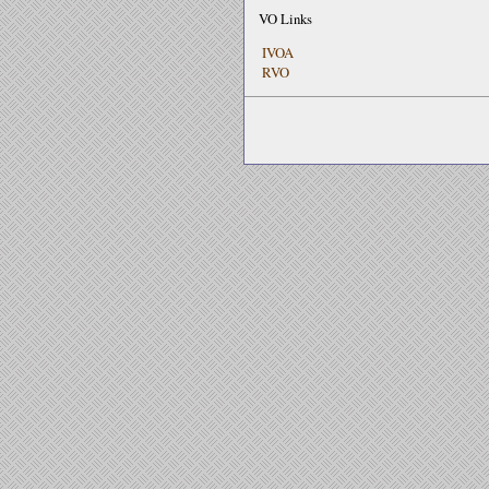
VO Links
IVOA
RVO