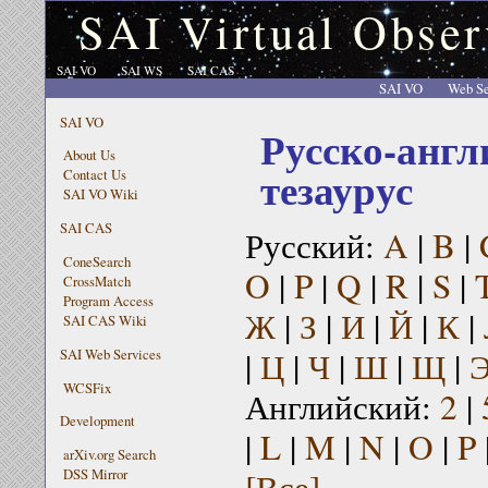
SAI Virtual Obser
SAI VO
SAI WS
SAI CAS
SAI VO
Web Se
SAI VO
Русско-англ
About Us
тезаурус
Contact Us
SAI VO Wiki
SAI CAS
Русский:
A
|
B
|
ConeSearch
O
|
P
|
Q
|
R
|
S
|
CrossMatch
Program Access
Ж
|
З
|
И
|
Й
|
К
|
SAI CAS Wiki
|
Ц
|
Ч
|
Ш
|
Щ
|
SAI Web Services
WCSFix
Английский:
2
|
Development
|
L
|
M
|
N
|
O
|
P
arXiv.org Search
[Все]
DSS Mirror