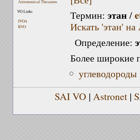
Astronomical Thesaurus
этан
e
VO Links
Термин:
/
IVOA
Искать 'этан' на
RVO
э
Определение:
Более широкие 
углеводороды
SAI VO
|
Astronet
|
S