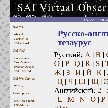
SAI Virtual Obser
SAI VO
SAI WS
SAI CAS
SAI VO
Web Se
SAI VO
Русско-англ
About Us
тезаурус
Contact Us
SAI VO Wiki
SAI CAS
Русский:
A
|
B
|
ConeSearch
O
|
P
|
Q
|
R
|
S
|
CrossMatch
Program Access
Ж
|
З
|
И
|
Й
|
К
|
SAI CAS Wiki
|
Ц
|
Ч
|
Ш
|
Щ
|
SAI Web Services
WCSFix
Английский:
2
|
Development
|
L
|
M
|
N
|
O
|
P
arXiv.org Search
[Все]
DSS Mirror