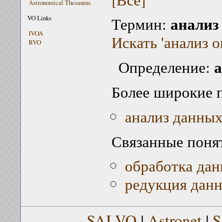
Astronomical Thesaurus
анализ
VO Links
Термин:
IVOA
Искать 'анализ 
RVO
Определение:
Более широкие 
анализ данны
Связанные поня
обработка да
редукция дан
SAI VO
|
Astronet
|
S