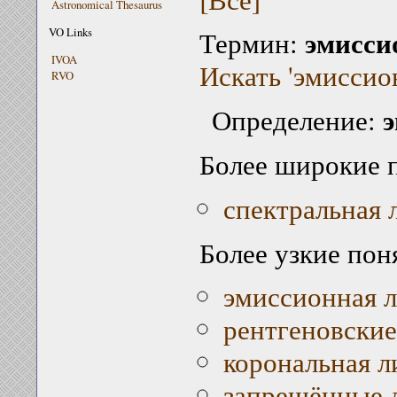
Astronomical Thesaurus
эмисси
VO Links
Термин:
IVOA
Искать 'эмиссио
RVO
Определение:
Более широкие 
спектральная 
Более узкие пон
эмиссионная л
рентгеновски
корональная л
запрещённые 