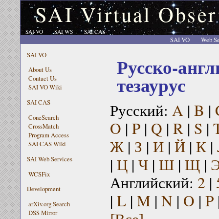
SAI Virtual Obser
SAI VO
SAI WS
SAI CAS
SAI VO
Web Se
SAI VO
Русско-англ
About Us
тезаурус
Contact Us
SAI VO Wiki
SAI CAS
Русский:
A
|
B
|
ConeSearch
O
|
P
|
Q
|
R
|
S
|
CrossMatch
Program Access
Ж
|
З
|
И
|
Й
|
К
|
SAI CAS Wiki
|
Ц
|
Ч
|
Ш
|
Щ
|
SAI Web Services
WCSFix
Английский:
2
|
Development
|
L
|
M
|
N
|
O
|
P
arXiv.org Search
[Все]
DSS Mirror