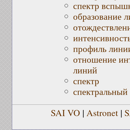
спектр вспыш
образование 
отождествлен
интенсивност
профиль лини
отношение ин
линий
спектр
спектральный 
SAI VO
|
Astronet
|
S